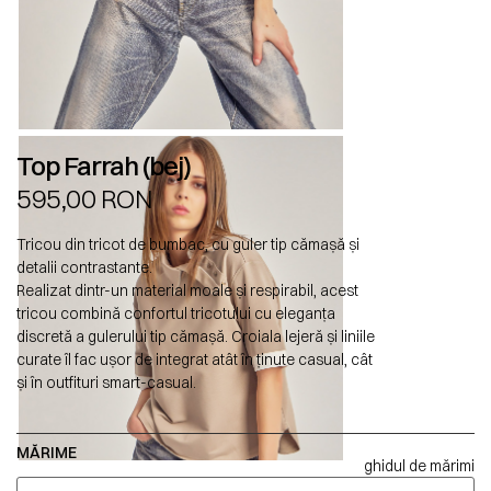
Top Farrah (bej)
595,00
RON
Tricou din tricot de bumbac, cu guler tip cămașă și
detalii contrastante.
Realizat dintr-un material moale și respirabil, acest
tricou combină confortul tricotului cu eleganța
discretă a gulerului tip cămașă. Croiala lejeră și liniile
curate îl fac ușor de integrat atât în ținute casual, cât
și în outfituri smart-casual.
MĂRIME
ghidul de mărimi