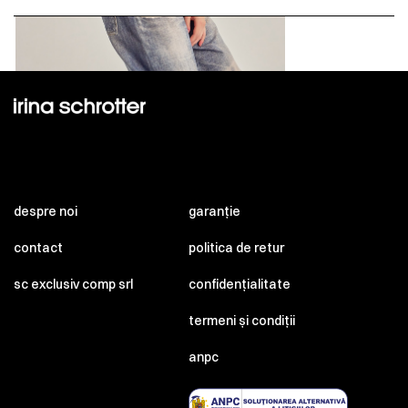
despre noi
garanție
contact
politica de retur
sc exclusiv comp srl
confidențialitate
termeni și condiții
anpc