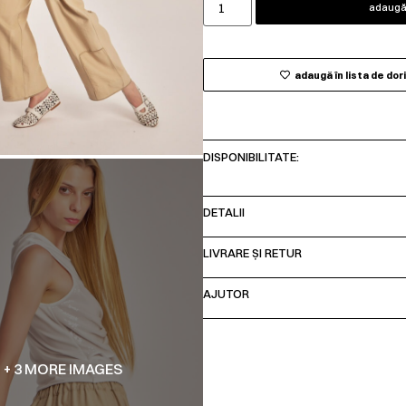
adaugă 
adaugă în lista de dor
DISPONIBILITATE:
DETALII
LIVRARE ȘI RETUR
AJUTOR
+ 3 MORE IMAGES