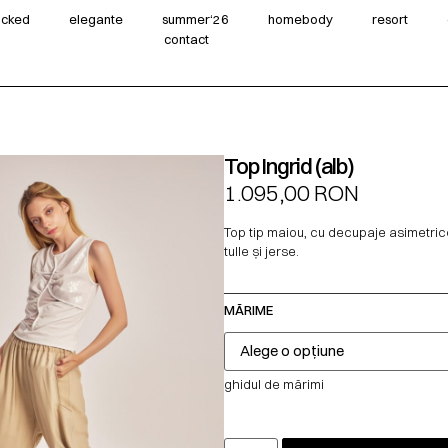
wicked
elegante
summer‘26
homebody
resort
contact
Top Ingrid (alb)
1.095,00
RON
Top tip maiou, cu decupaje asimetric
tulle și jerse.
MĂRIME
ghidul de mărimi