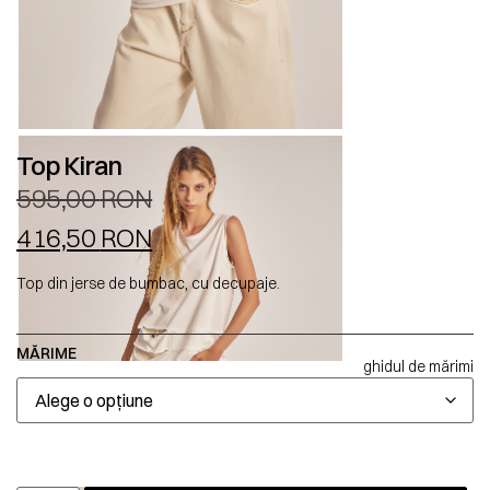
Top Kiran
595,00
RON
416,50
RON
Top din jerse de bumbac, cu decupaje.
MĂRIME
ghidul de mărimi