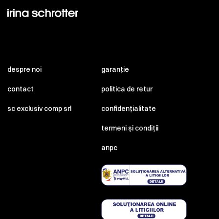
despre noi
garanție
contact
politica de retur
sc exclusiv comp srl
confidențialitate
termeni și condiții
anpc