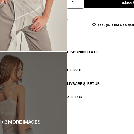
adaugă 
adaugă în lista de dor
DISPONIBILITATE:
DETALII
LIVRARE ȘI RETUR
AJUTOR
+ 3 MORE IMAGES