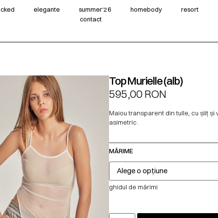
wicked
elegante
summer‘26
homebody
resort
contact
Top Murielle (alb)
595,00
RON
Maiou transparent din tulle, cu șliț și
asimetric.
MĂRIME
ghidul de mărimi