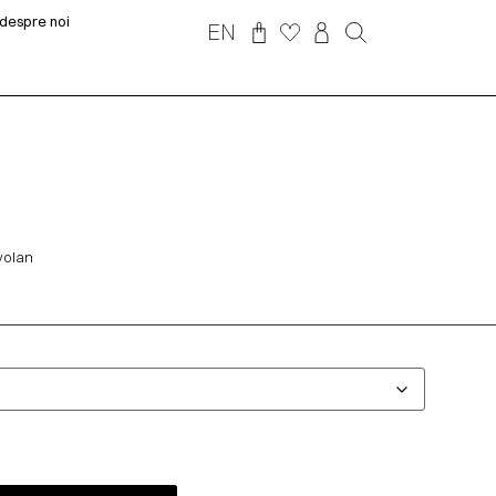
despre noi
EN
 volan