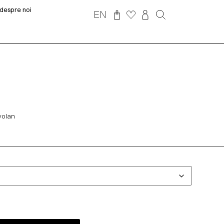
despre noi
EN
 volan