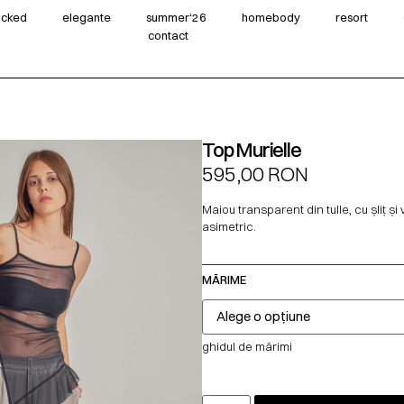
wicked
elegante
summer‘26
homebody
resort
contact
Top Murielle
595,00
RON
Maiou transparent din tulle, cu șliț și
asimetric.
MĂRIME
ghidul de mărimi