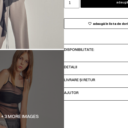
adaugă 
adaugă în lista de dor
DISPONIBILITATE:
DETALII
LIVRARE ȘI RETUR
AJUTOR
+ 3 MORE IMAGES