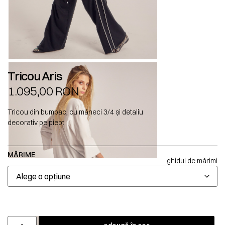
Tricou Aris
1.095,00
RON
Tricou din bumbac, cu mâneci 3/4 și detaliu
decorativ pe piept.
MĂRIME
ghidul de mărimi