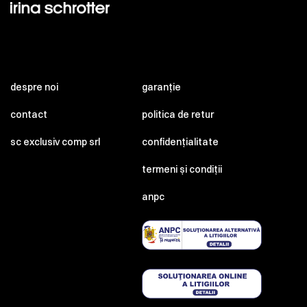
despre noi
garanție
contact
politica de retur
sc exclusiv comp srl
confidențialitate
termeni și condiții
anpc