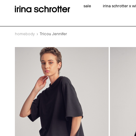
sale
irina schrotter x 
homebody
Tricou Jennifer