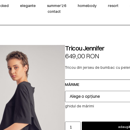
wicked
elegante
summer‘26
homebody
resort
contact
Tricou Jennifer
649,00
RON
Tricou din jerseu de bumbac cu peler
MĂRIME
ghidul de mărimi
adaugă 