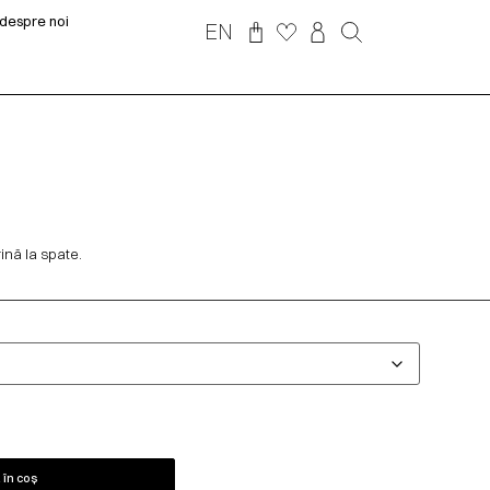
despre noi
EN
ină la spate.
în coș