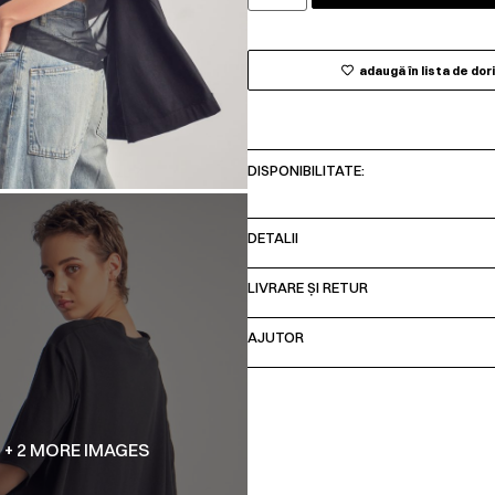
adaugă în lista de dor
DISPONIBILITATE:
DETALII
LIVRARE ȘI RETUR
AJUTOR
+ 2 MORE IMAGES