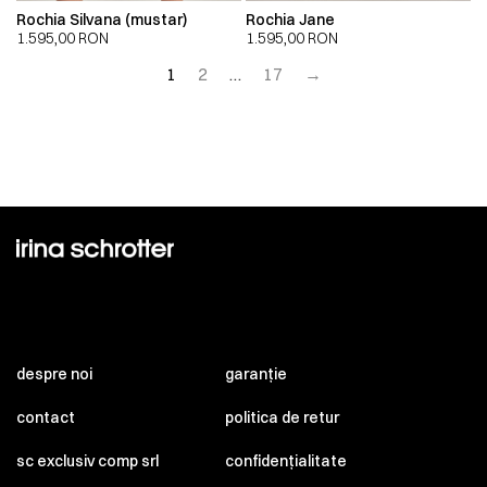
Rochia Silvana (mustar)
Rochia Jane
1.595,00
RON
1.595,00
RON
1
2
…
17
→
despre noi
garanție
contact
politica de retur
sc exclusiv comp srl
confidențialitate