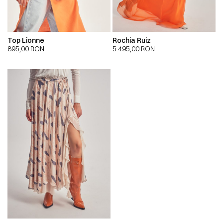
Top Lionne
Rochia Ruiz
895,00
RON
5.495,00
RON