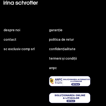
despre noi
garanție
contact
politica de retur
sc exclusiv comp srl
confidențialitate
termeni și condiții
anpc