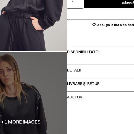
adaugă 
adaugă în lista de dor
DISPONIBILITATE:
DETALII
LIVRARE ȘI RETUR
AJUTOR
+ 1 MORE IMAGES