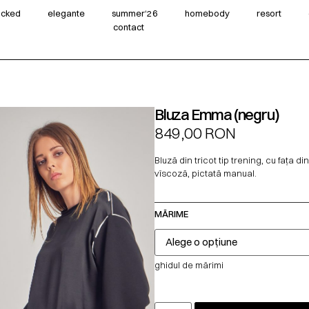
wicked
elegante
summer‘26
homebody
resort
contact
Bluza Emma (negru)
849,00
RON
Bluză din tricot tip trening, cu fața di
vîscoză, pictată manual.
MĂRIME
ghidul de mărimi