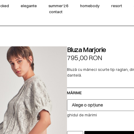
wicked
elegante
summer‘26
homebody
resort
contact
Bluza Marjorie
795,00
RON
Bluză cu mâneci scurte tip raglan, din 
dantelă.
MĂRIME
ghidul de mărimi