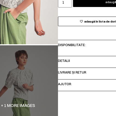
adaugă 
adaugă în lista de dor
DISPONIBILITATE:
DETALII
LIVRARE ȘI RETUR
AJUTOR
+ 1 MORE IMAGES