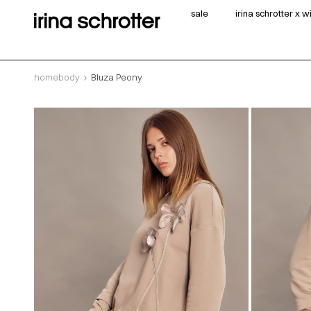
sale
irina schrotter x 
homebody
Bluza Peony