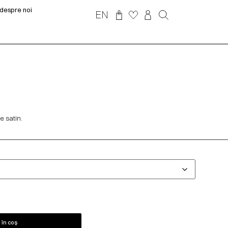
despre noi
EN
de satin.
în coș