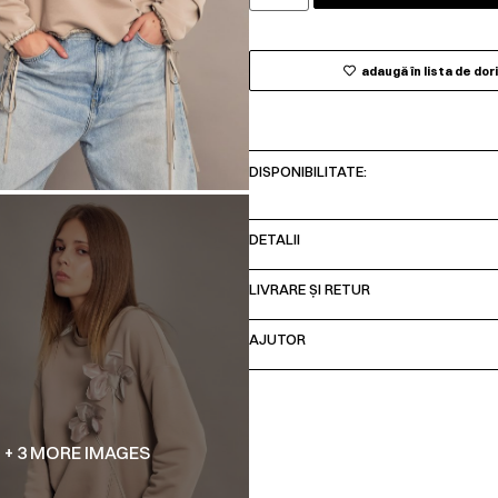
adaugă în lista de dor
DISPONIBILITATE:
DETALII
LIVRARE ȘI RETUR
AJUTOR
+ 3 MORE IMAGES