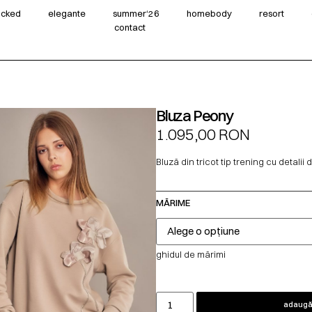
wicked
elegante
summer‘26
homebody
resort
contact
Bluza Peony
1.095,00
RON
Bluză din tricot tip trening cu detalii 
MĂRIME
ghidul de mărimi
adaugă 