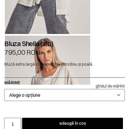
Bluza Sheila (alb)
795,00
RON
Bluză extra largă cu asimetrii la decolteu și poală.
MĂRIME
ghidul de mărimi
adaugă în coș