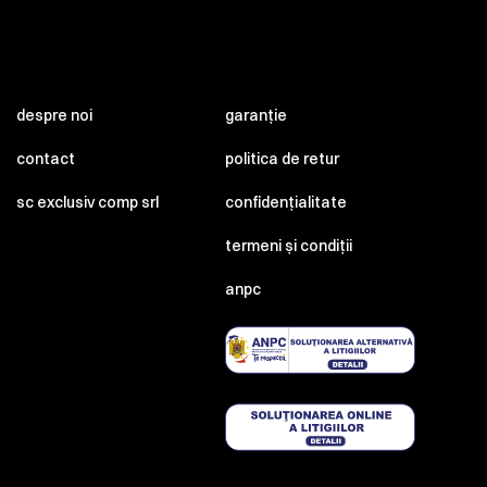
despre noi
garanție
contact
politica de retur
sc exclusiv comp srl
confidențialitate
termeni și condiții
anpc