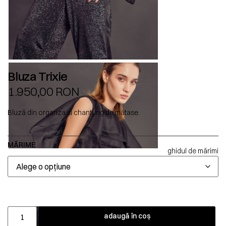
Bluza Trixie
1.950,00
RON
Bluză din organza și chantung de mătase.
MĂRIME
ghidul de mărimi
adaugă în coș