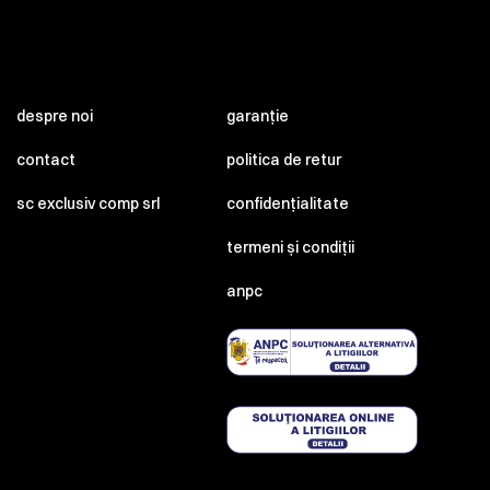
despre noi
garanție
contact
politica de retur
sc exclusiv comp srl
confidențialitate
termeni și condiții
anpc