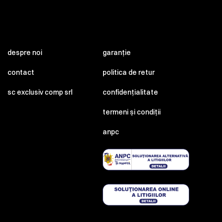
despre noi
garanție
contact
politica de retur
sc exclusiv comp srl
confidențialitate
termeni și condiții
anpc