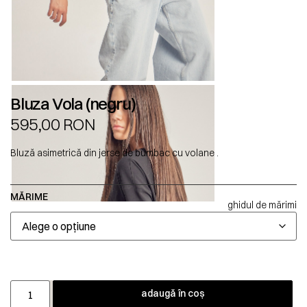
Bluza Vola (negru)
595,00
RON
Bluză asimetrică din jerse de bumbac cu volane .
MĂRIME
ghidul de mărimi
adaugă în coș