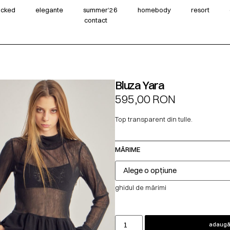
wicked
elegante
summer‘26
homebody
resort
contact
Bluza Yara
595,00
RON
Top transparent din tulle.
MĂRIME
ghidul de mărimi
adaugă 