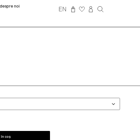
despre noi
EN
în coș