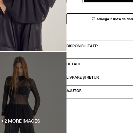
adaugă în lista de dor
DISPONIBILITATE:
DETALII
LIVRARE ȘI RETUR
AJUTOR
+ 2 MORE IMAGES