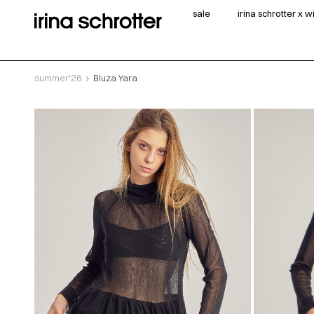
sale
irina schrotter x 
summer‘26
Bluza Yara