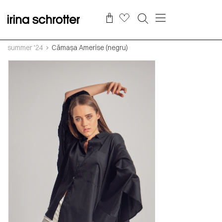
summer '24
Cămașa Amerise (negru)