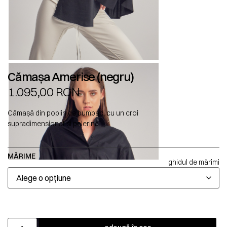
Cămașa Amerise (negru)
1.095,00
RON
Cămașă din poplin de bumbac, cu un croi
supradimensionat și pelerină.
MĂRIME
ghidul de mărimi