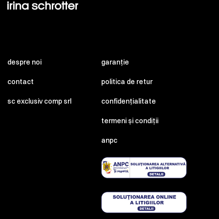
despre noi
garanție
contact
politica de retur
sc exclusiv comp srl
confidențialitate
termeni și condiții
anpc