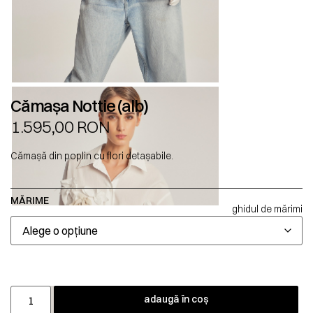
Cămașa Nottie (alb)
1.595,00
RON
Cămașă din poplin cu flori detașabile.
MĂRIME
ghidul de mărimi
adaugă în coș