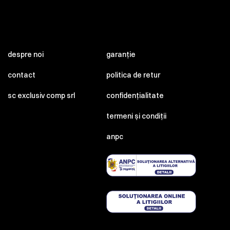
despre noi
garanție
contact
politica de retur
sc exclusiv comp srl
confidențialitate
termeni și condiții
anpc