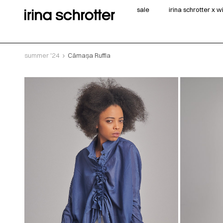
sale
irina schrotter x 
summer '24
Cămașa Ruffia