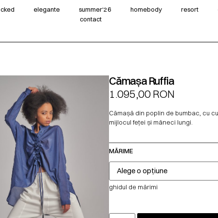
wicked
elegante
summer‘26
homebody
resort
contact
Cămașa Ruffia
1.095,00
RON
Cămașă din poplin de bumbac, cu cu
mijlocul feței și mâneci lungi.
MĂRIME
ghidul de mărimi