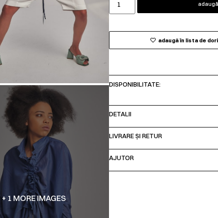
adaugă 
adaugă în lista de dor
DISPONIBILITATE:
DETALII
LIVRARE ȘI RETUR
AJUTOR
+ 1 MORE IMAGES