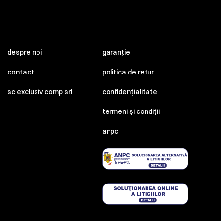
despre noi
garanție
contact
politica de retur
sc exclusiv comp srl
confidențialitate
termeni și condiții
anpc