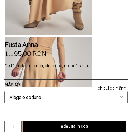
Fusta Anna
1.195,00
RON
Fustă midi asimetrică, din crepe, în două straturi.
MĂRIME
ghidul de mărimi
adaugă în coș