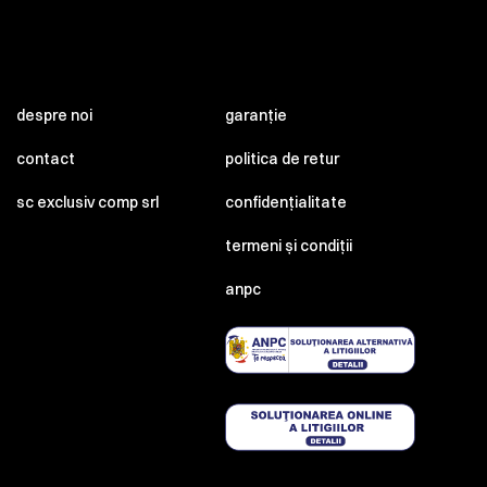
despre noi
garanție
contact
politica de retur
sc exclusiv comp srl
confidențialitate
termeni și condiții
anpc