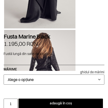
Fusta Marine Black
1.195,00
RON
Fustă lungă din satin de vîscoză.
MĂRIME
ghidul de mărimi
adaugă în coș