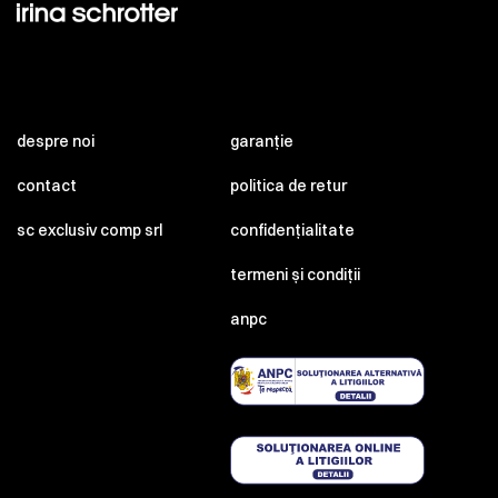
despre noi
garanție
contact
politica de retur
sc exclusiv comp srl
confidențialitate
termeni și condiții
anpc