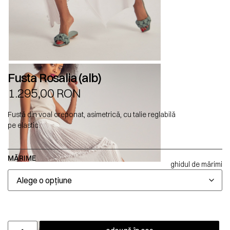
Fusta Rosalia (alb)
1.295,00
RON
Fustă din voal creponat, asimetrică, cu talie reglabilă
pe elastic.
MĂRIME
ghidul de mărimi