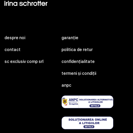
despre noi
garanție
contact
politica de retur
sc exclusiv comp srl
confidențialitate
termeni și condiții
anpc