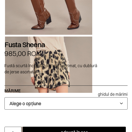
Fusta Sheena
985,00
RON
Fustă scurtă încrețită, din tulle imprimat, cu dublură
de jerse asortată.
MĂRIME
ghidul de mărimi