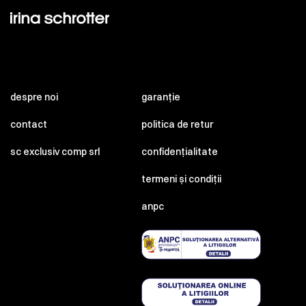
despre noi
garanție
contact
politica de retur
sc exclusiv comp srl
confidențialitate
termeni și condiții
anpc