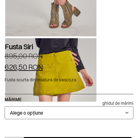
Fusta Siri
895,00
RON
626,50
RON
Fusta scurta din tesatura de vascoza.
MĂRIME
ghidul de mărimi