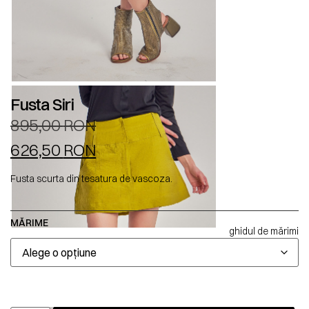
Fusta Siri
895,00
RON
626,50
RON
Fusta scurta din tesatura de vascoza.
MĂRIME
ghidul de mărimi