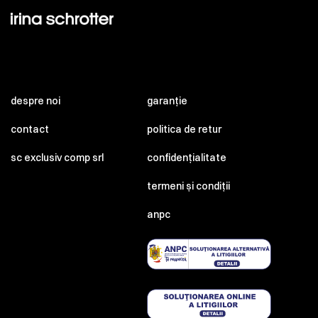
despre noi
garanție
contact
politica de retur
sc exclusiv comp srl
confidențialitate
termeni și condiții
anpc