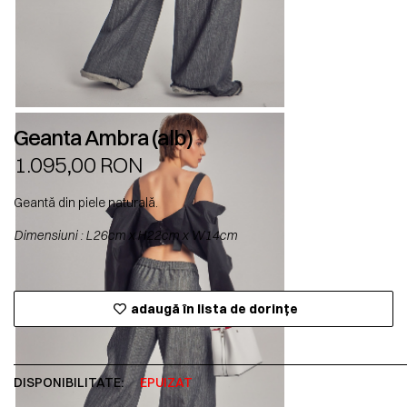
Geanta Ambra (alb)
1.095,00
RON
Geantă din piele naturală.
Dimensiuni : L26cm x H22cm x W14cm
adaugă în lista de dorințe
DISPONIBILITATE:
EPUIZAT