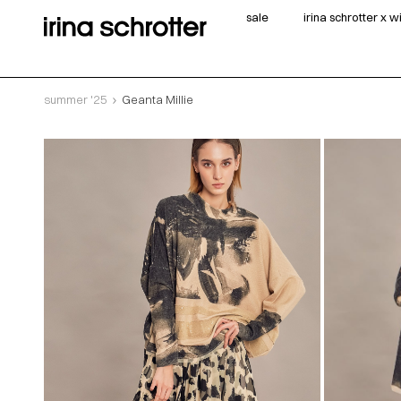
sale
irina schrotter x 
summer '25
Geanta Millie