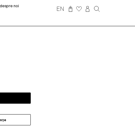
despre noi
EN
ințe