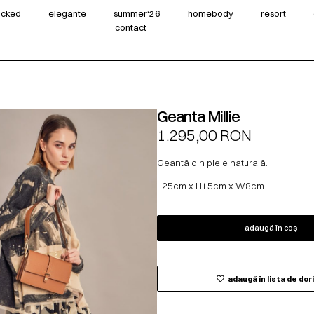
wicked
elegante
summer‘26
homebody
resort
contact
Geanta Millie
1.295,00
RON
Geantă din piele naturală.
L25cm x H15cm x W8cm
adaugă în coș
adaugă în lista de dor