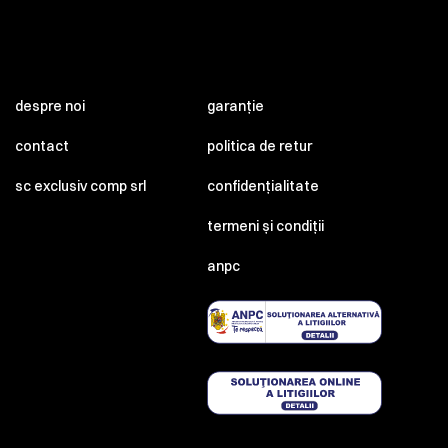
despre noi
garanție
contact
politica de retur
sc exclusiv comp srl
confidențialitate
termeni și condiții
anpc