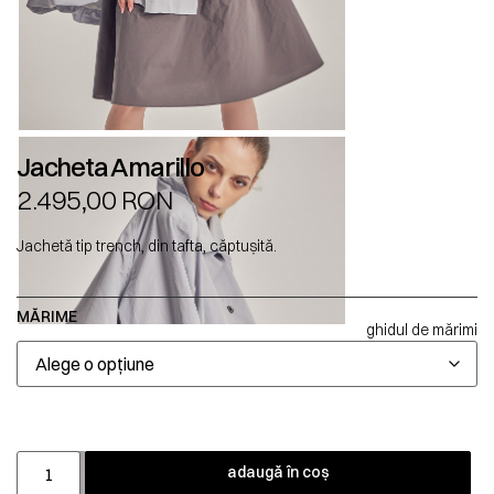
Jacheta Amarillo
2.495,00
RON
Jachetă tip trench, din tafta, căptușită.
MĂRIME
ghidul de mărimi
adaugă în coș