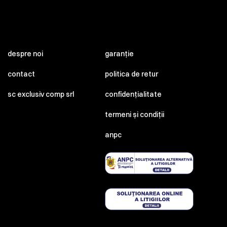
despre noi
garanție
contact
politica de retur
sc exclusiv comp srl
confidențialitate
termeni și condiții
anpc