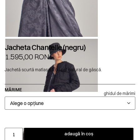
Jacheta Chantelle (negru)
1.595,00
RON
Jachetă scurtă matlasată cu puf natural de gâscă.
MĂRIME
ghidul de mărimi
adaugă în coș