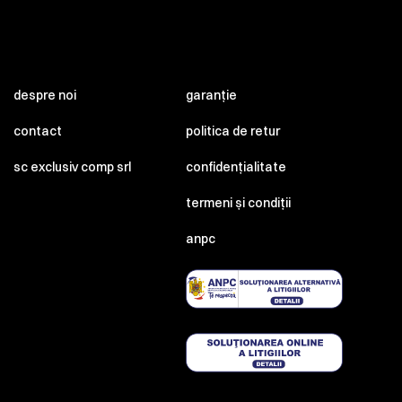
despre noi
garanție
contact
politica de retur
sc exclusiv comp srl
confidențialitate
termeni și condiții
anpc