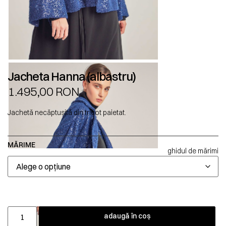
Jacheta Hanna (albastru)
1.495,00
RON
Jachetă necăptușită din tricot paietat.
MĂRIME
ghidul de mărimi
adaugă în coș