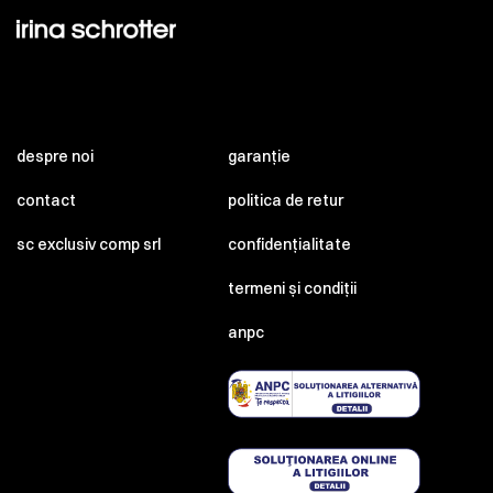
despre noi
garanție
contact
politica de retur
sc exclusiv comp srl
confidențialitate
termeni și condiții
anpc