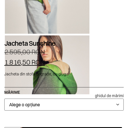
Jacheta Sunshine
2.595,00
RON
1.816,50
RON
Jacheta din stofa degrade, cu gluga.
MĂRIME
ghidul de mărimi