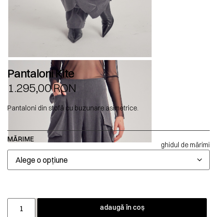
Pantaloni Kite
1.295,00
RON
Pantaloni din stofă cu buzunare asimetrice.
MĂRIME
ghidul de mărimi
adaugă în coș