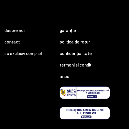
despre noi
garanție
contact
politica de retur
sc exclusiv comp srl
confidențialitate
termeni și condiții
anpc