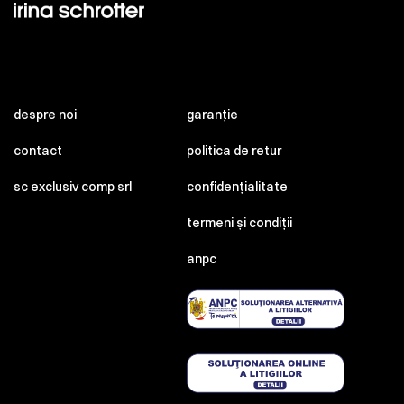
despre noi
garanție
contact
politica de retur
sc exclusiv comp srl
confidențialitate
termeni și condiții
anpc