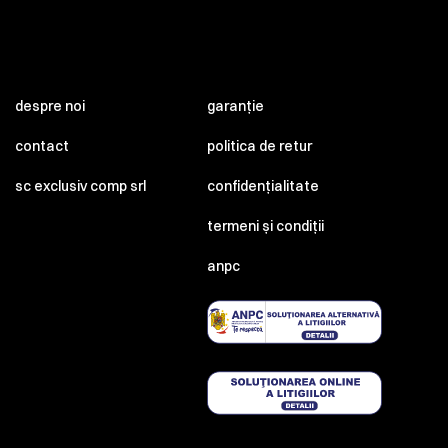
despre noi
garanție
contact
politica de retur
sc exclusiv comp srl
confidențialitate
termeni și condiții
anpc