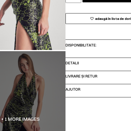
adaugă în lista de dor
DISPONIBILITATE:
DETALII
LIVRARE ȘI RETUR
AJUTOR
+ 1 MORE IMAGES