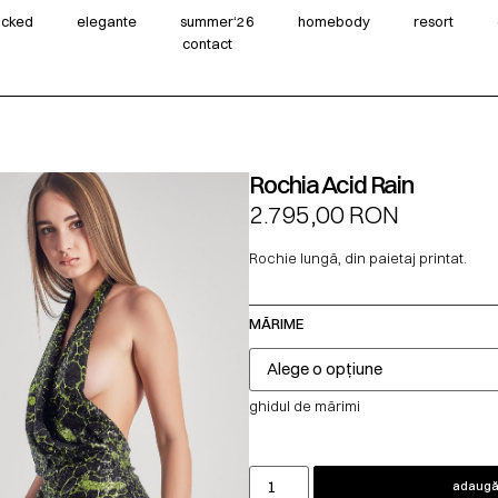
wicked
elegante
summer‘26
homebody
resort
contact
Rochia Acid Rain
2.795,00
RON
Rochie lungă, din paietaj printat.
MĂRIME
ghidul de mărimi
adaugă 