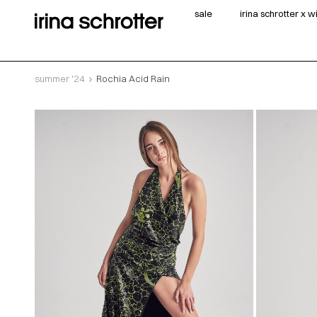
sale
irina schrotter x 
summer '24
Rochia Acid Rain