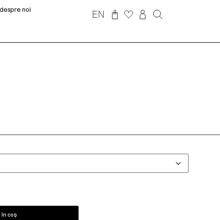
despre noi
EN
în coș