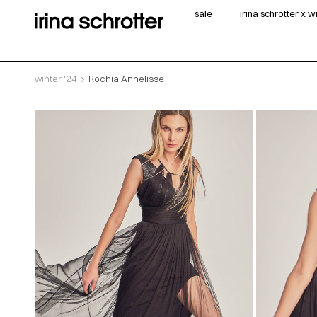
sale
irina schrotter x 
winter '24
Rochia Annelisse