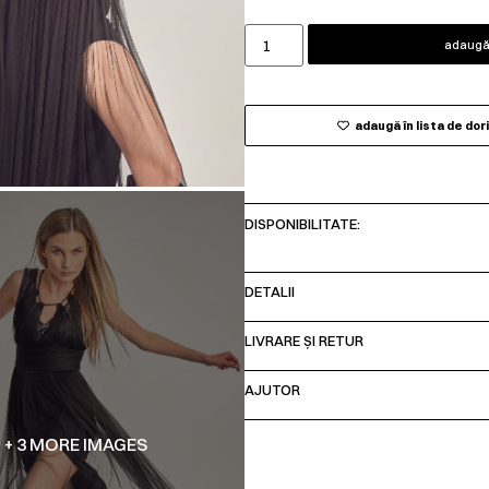
adaugă 
adaugă în lista de dor
DISPONIBILITATE:
DETALII
LIVRARE ȘI RETUR
AJUTOR
+ 3 MORE IMAGES