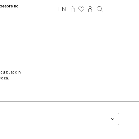
despre noi
EN
 cu bust din
coză.