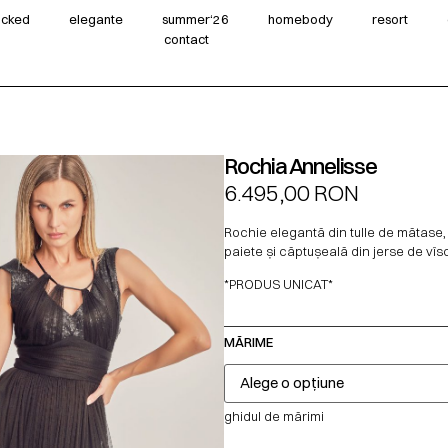
wicked
elegante
summer‘26
homebody
resort
contact
Rochia Annelisse
6.495,00
RON
Rochie elegantă din tulle de mătase,
paiete și căptușeală din jerse de vîs
*PRODUS UNICAT*
MĂRIME
ghidul de mărimi