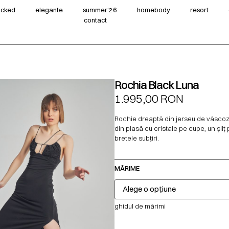
wicked
elegante
summer‘26
homebody
resort
contact
Rochia Black Luna
1.995,00
RON
Rochie dreaptă din jerseu de vâscoză
din plasă cu cristale pe cupe, un șliţ 
bretele subţiri.
MĂRIME
ghidul de mărimi