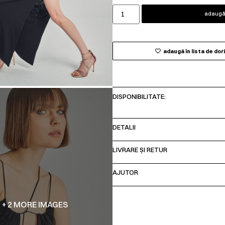
adaugă 
adaugă în lista de dor
DISPONIBILITATE:
DETALII
LIVRARE ȘI RETUR
AJUTOR
+ 2 MORE IMAGES