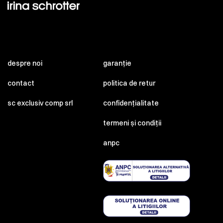
despre noi
garanție
contact
politica de retur
sc exclusiv comp srl
confidențialitate
termeni și condiții
anpc