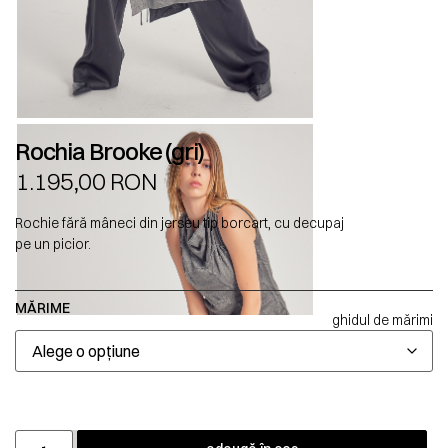
Rochia Brooke (gri)
1.195,00
RON
Rochie fără mâneci din jerseu tip borcart, cu decupaj
pe un picior.
MĂRIME
ghidul de mărimi