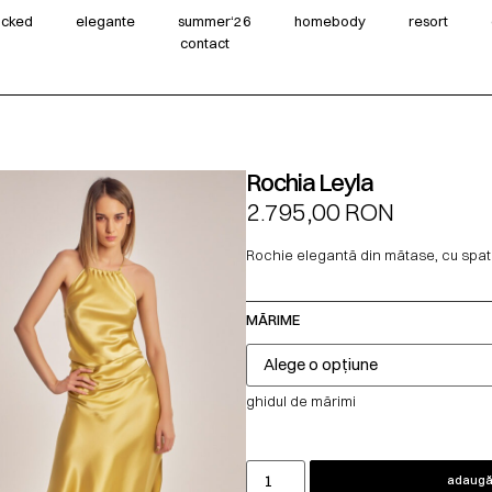
wicked
elegante
summer‘26
homebody
resort
contact
Rochia Leyla
2.795,00
RON
Rochie elegantă din mătase, cu spate
MĂRIME
ghidul de mărimi
adaugă 