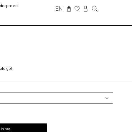
despre noi
EN
le gol.
în coș