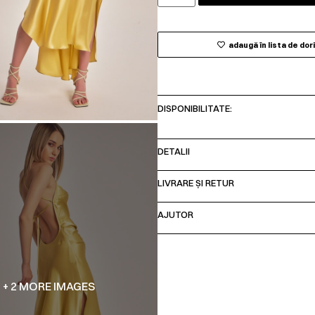
adaugă în lista de dor
DISPONIBILITATE:
DETALII
LIVRARE ȘI RETUR
AJUTOR
+ 2 MORE IMAGES