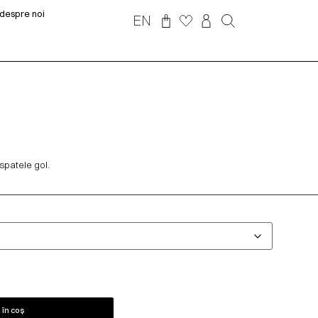
despre noi
EN
spatele gol.
în coș