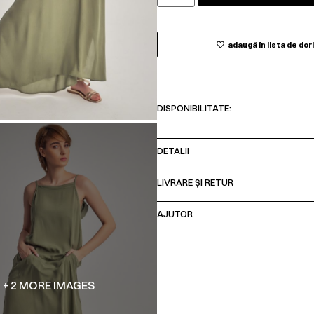
adaugă în lista de dor
DISPONIBILITATE:
DETALII
LIVRARE ȘI RETUR
AJUTOR
+ 2 MORE IMAGES