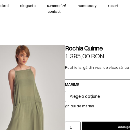
wicked
elegante
summer‘26
homebody
resort
contact
Rochia Quinne
1.395,00
RON
Rochie largă din voal de vîscoză, cu 
MĂRIME
ghidul de mărimi
adaugă 