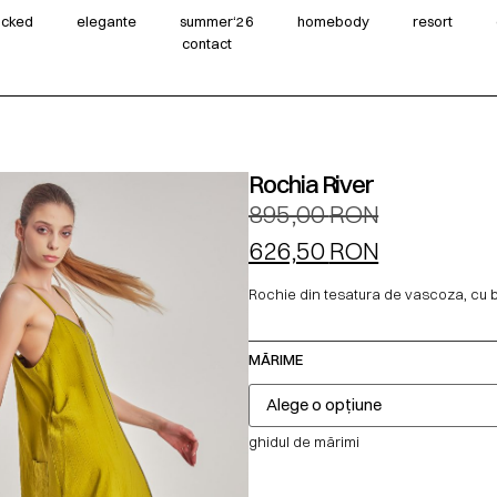
wicked
elegante
summer‘26
homebody
resort
contact
Rochia River
895,00
RON
626,50
RON
Rochie din tesatura de vascoza, cu br
MĂRIME
ghidul de mărimi