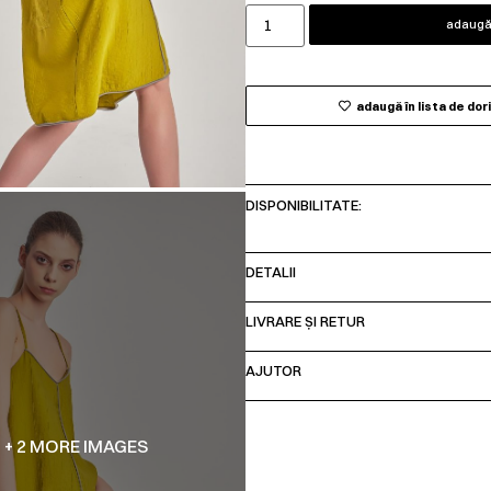
adaugă 
adaugă în lista de dor
DISPONIBILITATE:
DETALII
LIVRARE ȘI RETUR
AJUTOR
+ 2 MORE IMAGES