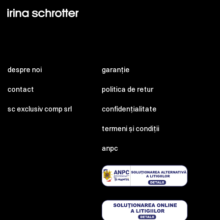
despre noi
garanție
contact
politica de retur
sc exclusiv comp srl
confidențialitate
termeni și condiții
anpc