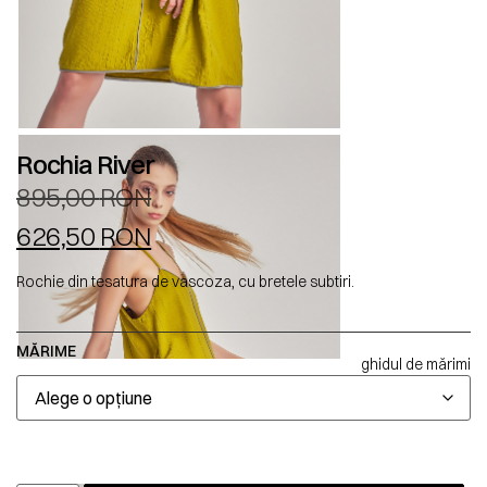
Rochia River
895,00
RON
626,50
RON
Rochie din tesatura de vascoza, cu bretele subtiri.
MĂRIME
ghidul de mărimi