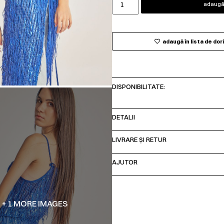
adaugă 
adaugă în lista de dor
DISPONIBILITATE:
DETALII
LIVRARE ȘI RETUR
AJUTOR
+ 1 MORE IMAGES