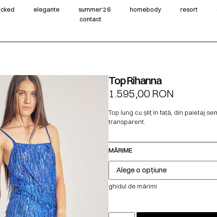
wicked
elegante
summer‘26
homebody
resort
contact
Top Rihanna
1.595,00
RON
Top lung cu șliț în față, din paietaj se
transparent.
MĂRIME
ghidul de mărimi