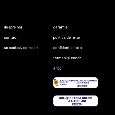
despre noi
garanție
contact
politica de retur
sc exclusiv comp srl
confidențialitate
termeni și condiții
anpc