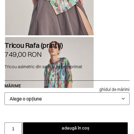
Tricou Rafa (print II)
749,00
RON
Tricou asimetric din satin și jerse imprimat.
MĂRIME
ghidul de mărimi
adaugă în coș