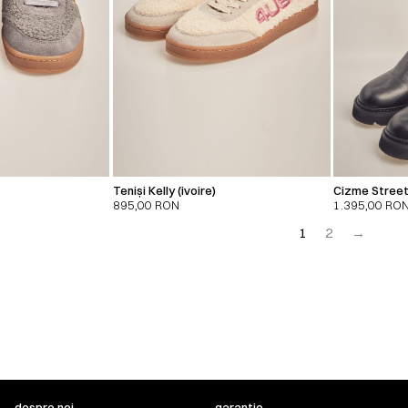
Teniși Kelly (ivoire)
Cizme Stree
895,00
RON
1.395,00
RO
1
2
→
despre noi
garanție