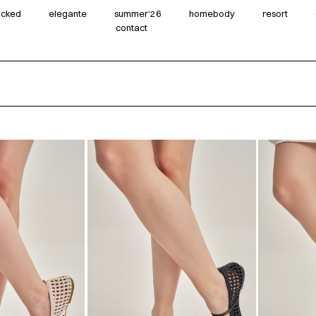
wicked
elegante
summer‘26
homebody
resort
contact