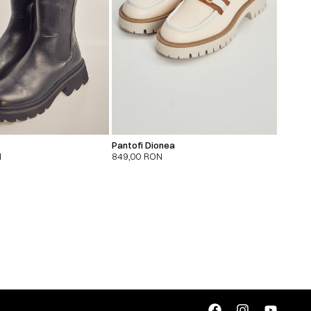
t
Pantofi Dionea
N
849,00
RON