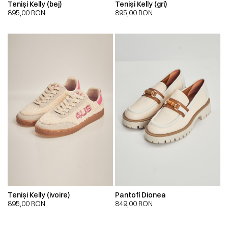
Teniși Kelly (bej)
Teniși Kelly (gri)
895,00
RON
895,00
RON
Teniși Kelly (ivoire)
Pantofi Dionea
895,00
RON
849,00
RON