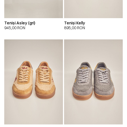
Teniși Asley (gri)
Teniși Kelly
945,00
RON
895,00
RON