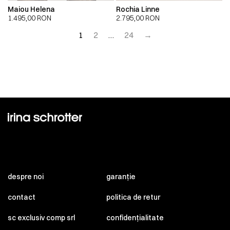
Maiou Helena
Rochia Linne
1.495,00
RON
2.795,00
RON
1
2
…
24
→
despre noi
garanție
contact
politica de retur
sc exclusiv comp srl
confidențialitate