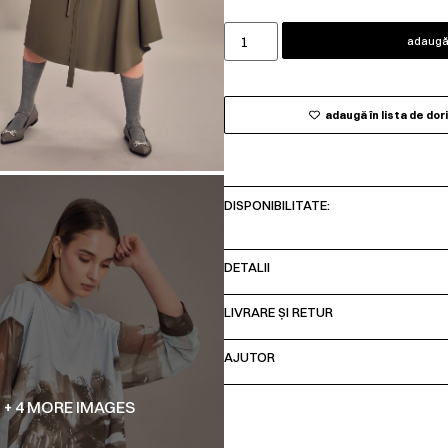
adaugă 
adaugă în lista de dor
DISPONIBILITATE:
DETALII
LIVRARE ȘI RETUR
AJUTOR
+ 4 MORE IMAGES