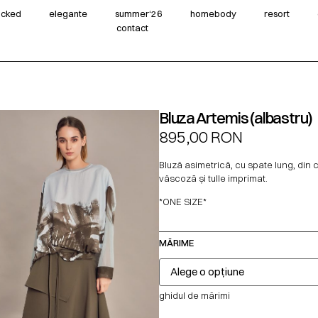
wicked
elegante
summer‘26
homebody
resort
contact
Bluza Artemis (albastru)
895,00
RON
Bluză asimetrică, cu spate lung, din
vâscoză și tulle imprimat.
*ONE SIZE*
MĂRIME
ghidul de mărimi