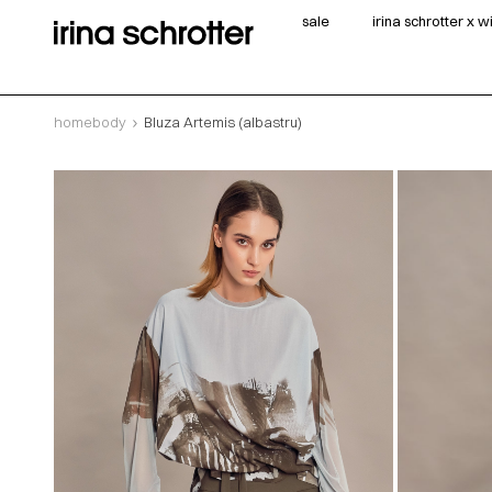
sale
irina schrotter x 
homebody
Bluza Artemis (albastru)