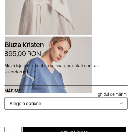
Bluza Kristen
895,00
RON
Bluză lejeră din tricot de bumbac, cu detalii contrast
și cordon în talie.
MĂRIME
ghidul de mărimi