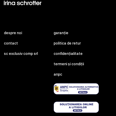
despre noi
garanție
contact
politica de retur
sc exclusiv comp srl
confidențialitate
termeni și condiții
anpc